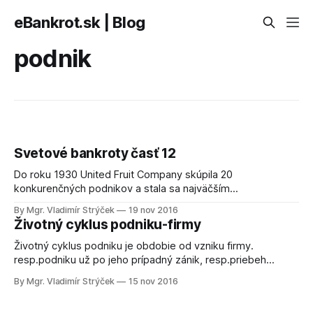
eBankrot.sk | Blog
podnik
Svetové bankroty časť 12
Do roku 1930 United Fruit Company skúpila 20
konkurenčných podnikov a stala sa najväčším
zamestnávateľom v Strednej Amerike. Po druhej svetovej
By Mgr. Vladimír Strýček
19 nov 2016
vojne hospodárenie firmy oslabila vlna revolúcií, ktorá sa
Životný cyklus podniku-firmy
prehnala touto oblasťou.
Životný cyklus podniku je obdobie od vzniku firmy.
resp.podniku už po jeho prípadný zánik, resp.priebeh
jednotlivých fáz jeho pôsobenia
By Mgr. Vladimír Strýček
15 nov 2016